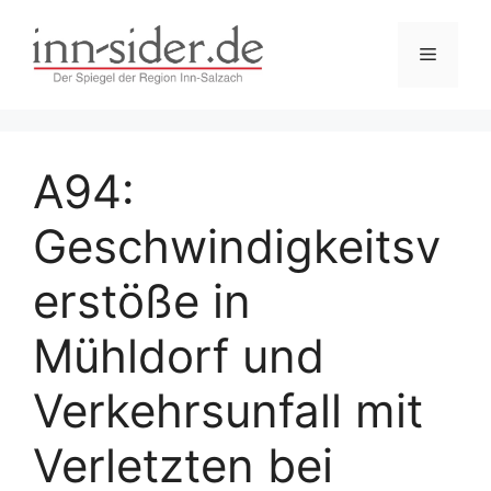
Zum
Inhalt
Menü
springen
A94:
Geschwindigkeitsv
erstöße in
Mühldorf und
Verkehrsunfall mit
Verletzten bei