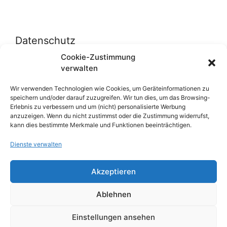
Datenschutz
Cookie-Zustimmung
verwalten
Datenschutzerklärung
Cookie-Richtlinie (EU)
Wir verwenden Technologien wie Cookies, um Geräteinformationen zu
speichern und/oder darauf zuzugreifen. Wir tun dies, um das Browsing-
Erlebnis zu verbessern und um (nicht) personalisierte Werbung
anzuzeigen. Wenn du nicht zustimmst oder die Zustimmung widerrufst,
Über uns
kann dies bestimmte Merkmale und Funktionen beeinträchtigen.
Dienste verwalten
Impressum
Werben auf inn-sider
Akzeptieren
Einkaufen bei INN-SIDER-Partnern
Ablehnen
WunderWerbung
Einstellungen ansehen