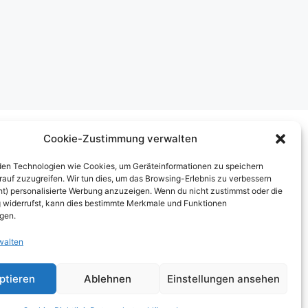
Cookie-Zustimmung verwalten
Über uns
en Technologien wie Cookies, um Geräteinformationen zu speichern
rauf zuzugreifen. Wir tun dies, um das Browsing-Erlebnis zu verbessern
mpressum
ht) personalisierte Werbung anzuzeigen. Wenn du nicht zustimmst oder die
widerrufst, kann dies bestimmte Merkmale und Funktionen
erben auf inn-sider
igen.
inkaufen bei INN-SIDER-Partnern
walten
underWerbung
ptieren
Ablehnen
Einstellungen ansehen