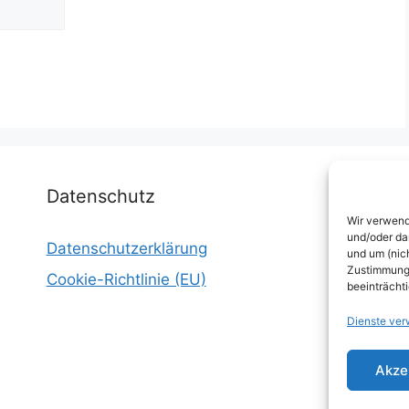
Datenschutz
Wir verwend
und/oder da
Datenschutzerklärung
I
und um (nic
Zustimmung 
Cookie-Richtlinie (EU)
W
beeinträcht
E
Dienste ver
W
Akze