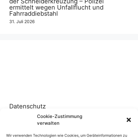
der Schneiderkreuzung – Polizei
ermittelt wegen Unfallflucht und
Fahrraddiebstahl
31. Juli 2026
Datenschutz
Cookie-Zustimmung
verwalten
Datenschutzerklärung
Cookie-Richtlinie (EU)
Wir verwenden Technologien wie Cookies, um Geräteinformationen zu