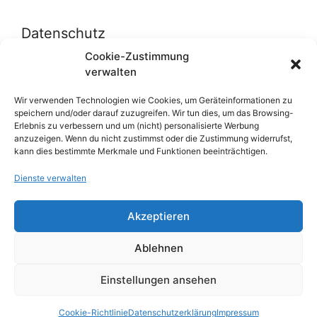
Datenschutz
Cookie-Zustimmung
verwalten
Datenschutzerklärung
Cookie-Richtlinie (EU)
Wir verwenden Technologien wie Cookies, um Geräteinformationen zu
speichern und/oder darauf zuzugreifen. Wir tun dies, um das Browsing-
Erlebnis zu verbessern und um (nicht) personalisierte Werbung
anzuzeigen. Wenn du nicht zustimmst oder die Zustimmung widerrufst,
Über uns
kann dies bestimmte Merkmale und Funktionen beeinträchtigen.
Dienste verwalten
Impressum
Werben auf inn-sider
Akzeptieren
Einkaufen bei INN-SIDER-Partnern
Ablehnen
WunderWerbung
Einstellungen ansehen
© 2026 inn-sider.com
• Erstellt mit
GeneratePress
Cookie-Richtlinie
Datenschutzerklärung
Impressum