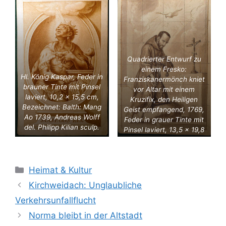
Quadrierter Entwurf zu
einem Fresko:
Hl. König Kaspar, Feder in
Franziskanermönch kniet
brauner Tinte mit Pinsel
vor Altar mit einem
laviert, 10,2 x 15,5 cm,
Kruzifix, den Heiligen
Bezeichnet: Balth: Mang
Geist empfangend, 1769,
Ao 1739, Andreas Wolff
Feder in grauer Tinte mit
del. Philipp Kilian sculp.
Pinsel laviert, 13,5 x 19,8
cm
Kategorien
Heimat & Kultur
Kirchweidach: Unglaubliche
Verkehrsunfallflucht
Norma bleibt in der Altstadt