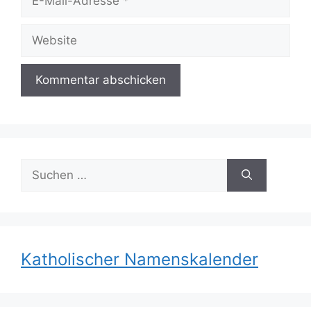
Mail-
Adresse
Website
Suchen
nach:
Katholischer Namenskalender