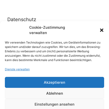
Datenschutz
Cookie-Zustimmung
verwalten
Datenschutzerklärung
Cookie-Richtlinie (EU)
Wir verwenden Technologien wie Cookies, um Geräteinformationen zu
speichern und/oder darauf zuzugreifen. Wir tun dies, um das Browsing-
Erlebnis zu verbessern und um (nicht) personalisierte Werbung
anzuzeigen. Wenn du nicht zustimmst oder die Zustimmung widerrufst,
Über uns
kann dies bestimmte Merkmale und Funktionen beeinträchtigen.
Dienste verwalten
Impressum
Werben auf inn-sider
Akzeptieren
Einkaufen bei INN-SIDER-Partnern
Ablehnen
WunderWerbung
Einstellungen ansehen